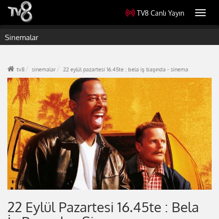
TV8 Canlı Yayın
Toggl
navig
Sinemalar
tv8
sinemalar
22 eylül pazartesi 16.45te : bela iş başında - sinema
22 Eylül Pazartesi 16.45te : Bela