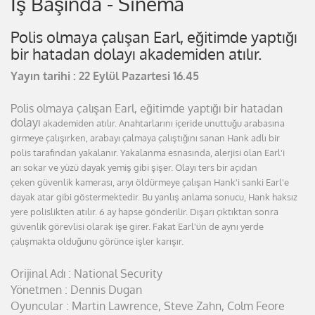
İş Başında - Sinema
Polis olmaya çalışan Earl, eğitimde yaptığı
bir hatadan dolayı akademiden atılır.
Yayın tarihi : 22 Eylül Pazartesi 16.45
Polis olmaya çalışan Earl, eğitimde yaptığı bir hatadan
dolayı
akademiden atılır. Anahtarlarını içeride unuttuğu arabasına
girmeye
çalışırken, arabayı çalmaya çalıştığını sanan Hank adlı bir
polis
tarafından yakalanır. Yakalanma esnasında, alerjisi olan Earl'i
arı
sokar ve yüzü dayak yemiş gibi şişer. Olayı ters bir açıdan
çeken
güvenlik kamerası, arıyı öldürmeye çalışan Hank'i sanki Earl'e
dayak
atar gibi göstermektedir. Bu yanlış anlama sonucu, Hank haksız
yere
polislikten atılır. 6 ay hapse gönderilir. Dışarı çıktıktan sonra
güvenlik
görevlisi olarak işe girer. Fakat Earl'ün de aynı yerde
çalışmakta
olduğunu görünce işler karışır.
Orijinal Adı : National Security
Yönetmen : Dennis Dugan
Oyuncular : Martin Lawrence, Steve Zahn, Colm Feore