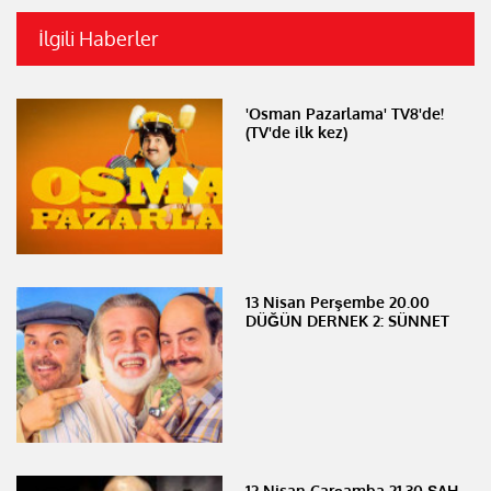
İlgili Haberler
'Osman Pazarlama' TV8'de!
(TV'de ilk kez)
13 Nisan Perşembe 20.00
DÜĞÜN DERNEK 2: SÜNNET
12 Nisan Çarşamba 21.30 ŞAH