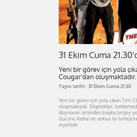
31 Ekim Cuma 21.30'
Yeni bir görev için yola ç
Cougar’dan oluşmaktadır.
Yayın tarihi : 31 Ekim Cuma 21.30
Yeni bir görev için yola çıkan Tim;
oluşmaktadır. Ekiptekiler, beklemedik
düşmanın isminden başka birşey yoktur
Gücünü Aisha’nın zekası ile birleşti
niyetlidir.