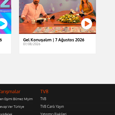
6
Gel Konuşalım | 7 Ağustos 2026
07/08/2026
Yarışmalar
TV8
TV8
en Eşimi Bilmez Miyim
TV8 Canlı Yayın
evap Ver Türkiye
Yatırımcı İlişkileri
arkıfelek