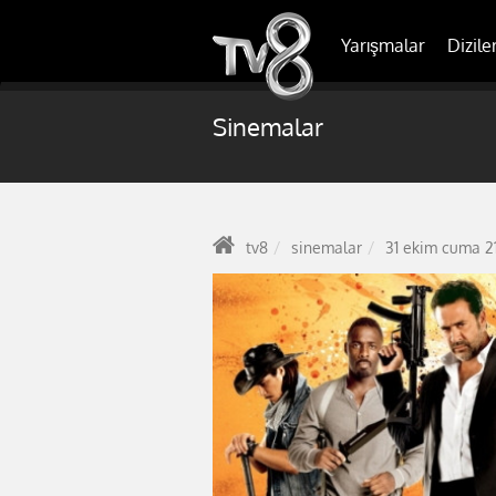
Yarışmalar
Dizile
Sinemalar
tv8
sinemalar
31 ekim cuma 21