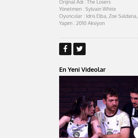
Orijinal Adı : The Losers
Yönetmen : Sylvain White
Oyuncular : Idris Elba, Zoe Saldana
Yapım : 2010 Aksiyon
En Yeni Videolar