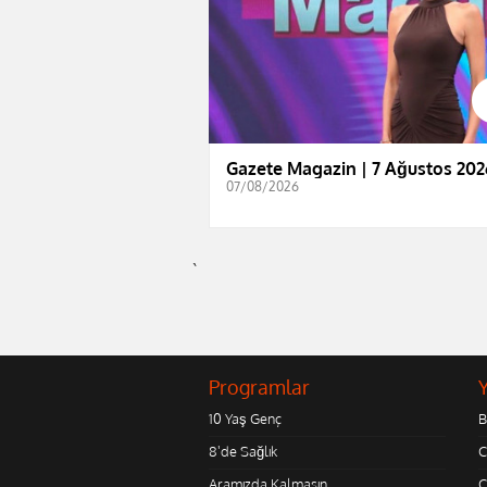
Gazete Magazin | 7 Ağustos 202
07/08/2026
`
Programlar
10 Yaş Genç
B
8'de Sağlık
C
Aramızda Kalmasın
Ç