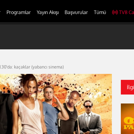
r
Programlar
Yayın Akışı
Başvurular
Tümü
TV8 Ca
.30'da: kaçaklar (yabancı sinema)
İlg