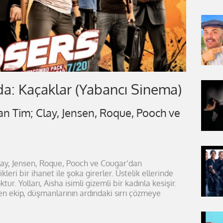
da: Kaçaklar (Yabancı Sinema)
ıkan Tim; Clay, Jensen, Roque, Pooch ve
 Clay, Jensen, Roque, Pooch ve Cougar’dan
leri bir ihanet ile şoka girerler. Üstelik ellerinde
. Yolları, Aisha isimli gizemli bir kadınla kesişir.
ren ekip, düşmanlarının ardındaki sırrı çözmeye