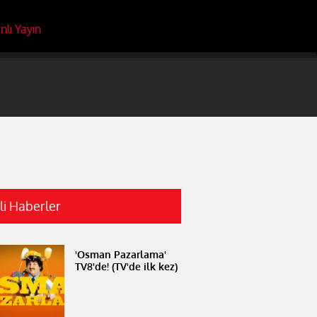
nlı Yayın
ili Haberler
'Osman Pazarlama'
TV8'de! (TV'de ilk kez)