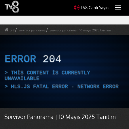
TV8 Canlı Yayın
Toggl
navig
tv8
survivor panorama
survivor panorama | 10 mayıs 2025 tanıtımı
ERROR
204
THIS CONTENT IS CURRENTLY
UNAVAILABLE
HLS.JS FATAL ERROR - NETWORK ERROR
Survivor Panorama | 10 Mayıs 2025 Tanıtımı