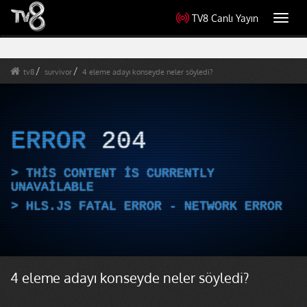
TV8 Canlı Yayın
Toggl
navig
tv8
survivor
4 eleme adayı konseyde neler söyledi?
ERROR
204
THIS CONTENT IS CURRENTLY
UNAVAILABLE
HLS.JS FATAL ERROR - NETWORK ERROR
4 eleme adayı konseyde neler söyledi?