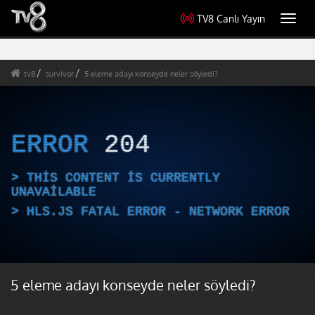
TV8 Canlı Yayın
Toggl
navig
tv8
survivor
5 eleme adayı konseyde neler söyledi?
ERROR
204
THIS CONTENT IS CURRENTLY
UNAVAILABLE
HLS.JS FATAL ERROR - NETWORK ERROR
5 eleme adayı konseyde neler söyledi?