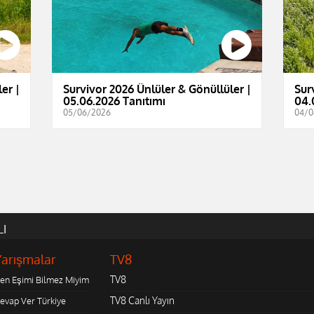
er |
Survivor 2026 Ünlüler & Gönüllüler |
Sur
05.06.2026 Tanıtımı
04.
05/06/2026
04/0
LI
Yarışmalar
TV8
TV8
en Eşimi Bilmez Miyim
TV8 Canlı Yayın
evap Ver Türkiye