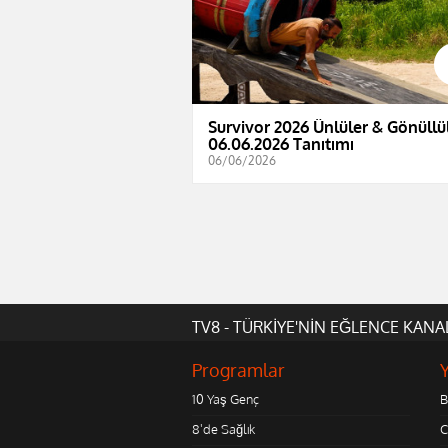
Survivor 2026 Ünlüler & Gönüllül
06.06.2026 Tanıtımı
06/06/2026
TV8 - TÜRKİYE'NİN EĞLENCE KANA
Programlar
10 Yaş Genç
B
8'de Sağlık
C