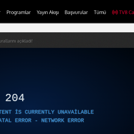
r
Programlar
Yayın Akışı
Başvurular
Tümü
TV8 Ca
urallarını açıkladı!
R
204
TENT IS CURRENTLY UNAVAILABLE
ATAL ERROR - NETWORK ERROR