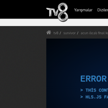
Yarışmalar
Dizile
tv8
survivor
acun ilıcalı final k
ERRO
THIS CON
HLS.JS F