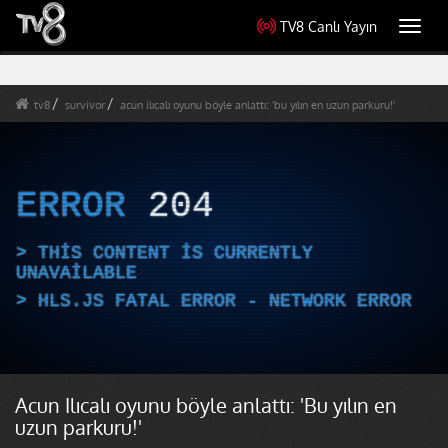
TV8 Canlı Yayın
Toggl
navig
tv8
survivor
acun ilıcalı oyunu böyle anlattı: 'bu yılın en uzun parkuru!'
ERROR
204
THIS CONTENT IS CURRENTLY
UNAVAILABLE
HLS.JS FATAL ERROR - NETWORK ERROR
Acun Ilıcalı oyunu böyle anlattı: 'Bu yılın en
uzun parkuru!'