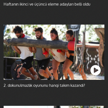
Haftanın ikinci ve üçüncü eleme adayları belli oldu
2. dokunulmazlık oyununu hangi takım kazandı?