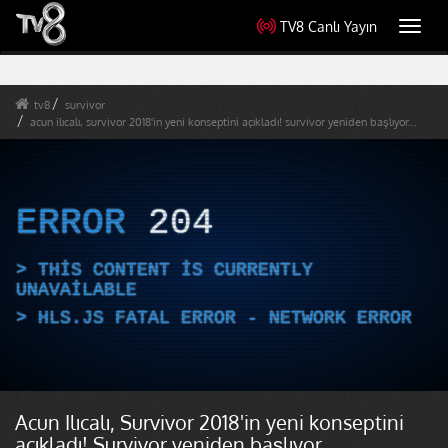
TV8 Canlı Yayın
Toggl
navig
tv8
survivor
acun ilıcalı, survivor 2018'in yeni konseptini açıkladı! survivor yeniden başlıyor...
ERROR
204
THIS CONTENT IS CURRENTLY
UNAVAILABLE
HLS.JS FATAL ERROR - NETWORK ERROR
Acun Ilıcalı, Survivor 2018'in yeni konseptini
açıkladı! Survivor yeniden başlıyor...