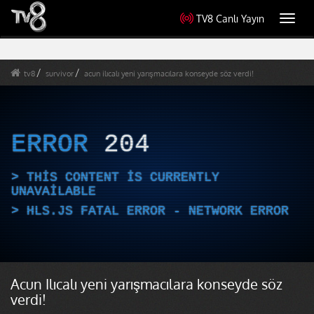
TV8 Canlı Yayın
Toggl
navig
tv8
survivor
acun ilıcalı yeni yarışmacılara konseyde söz verdi!
ERROR
204
THIS CONTENT IS CURRENTLY
UNAVAILABLE
HLS.JS FATAL ERROR - NETWORK ERROR
Acun Ilıcalı yeni yarışmacılara konseyde söz
verdi!