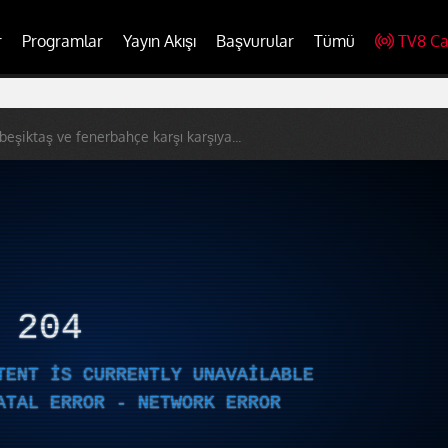
r
Programlar
Yayın Akışı
Başvurular
Tümü
TV8 Ca
beşiktaş ve fenerbahçe karşı karşıya...
R
204
TENT IS CURRENTLY UNAVAILABLE
ATAL ERROR - NETWORK ERROR