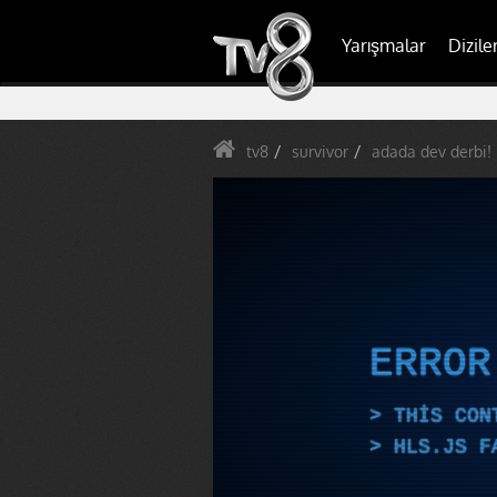
Yarışmalar
Dizile
tv8
survivor
adada dev derbi! 
ERRO
THIS CON
HLS.JS F