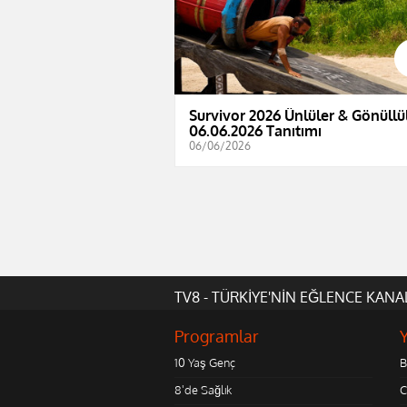
Survivor 2026 Ünlüler & Gönüllül
06.06.2026 Tanıtımı
06/06/2026
TV8 - TÜRKİYE'NİN EĞLENCE KANA
Programlar
10 Yaş Genç
B
8'de Sağlık
C