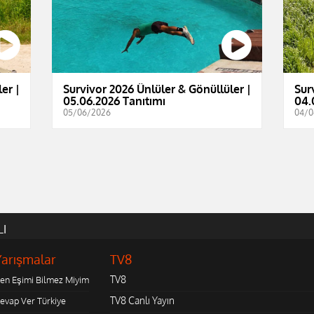
er |
Survivor 2026 Ünlüler & Gönüllüler |
Sur
05.06.2026 Tanıtımı
04.
05/06/2026
04/0
LI
Yarışmalar
TV8
TV8
en Eşimi Bilmez Miyim
TV8 Canlı Yayın
evap Ver Türkiye