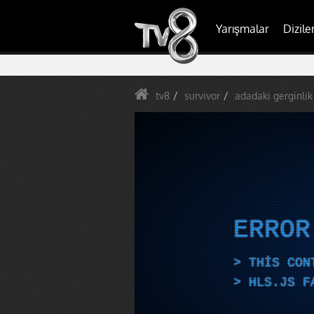
Yarışmalar
Dizile
tv8
survivor
adadaki gerginlik
ERRO
THIS CON
HLS.JS F