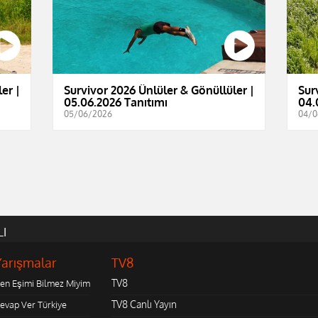
er |
Survivor 2026 Ünlüler & Gönüllüler |
Sur
05.06.2026 Tanıtımı
04.
05/06/2026
04/0
LI
Yarışmalar
TV8
TV8
en Eşimi Bilmez Miyim
TV8 Canlı Yayın
evap Ver Türkiye