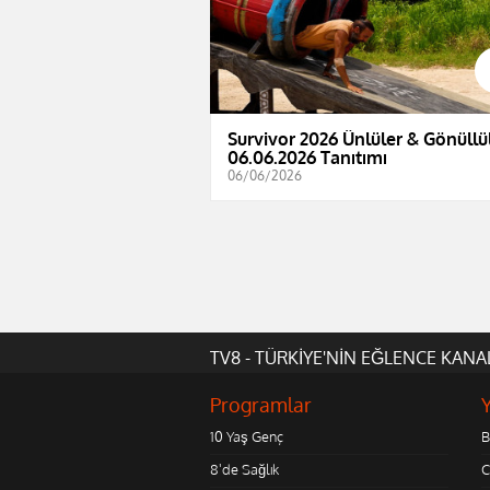
Survivor 2026 Ünlüler & Gönüllül
06.06.2026 Tanıtımı
06/06/2026
TV8 - TÜRKİYE'NİN EĞLENCE KANA
Programlar
10 Yaş Genç
B
8'de Sağlık
C