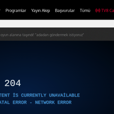
r
Programlar
Yayın Akışı
Başvurular
Tümü
TV8 Ca
 oyun alanına taşındı! "adadan göndermek istiyoruz"
R
204
TENT IS CURRENTLY UNAVAILABLE
ATAL ERROR - NETWORK ERROR