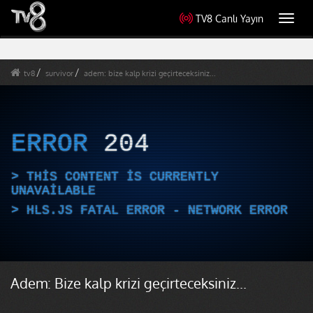
TV8 Canlı Yayın
Toggl
navig
tv8
survivor
adem: bize kalp krizi geçirteceksiniz...
ERROR
204
THIS CONTENT IS CURRENTLY
UNAVAILABLE
HLS.JS FATAL ERROR - NETWORK ERROR
Adem: Bize kalp krizi geçirteceksiniz...