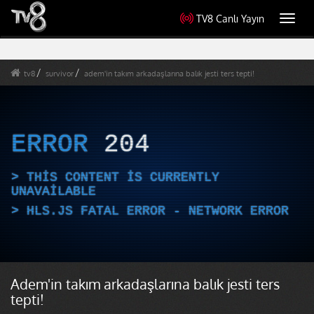
TV8 Canlı Yayın
Toggl
navig
tv8
survivor
adem'in takım arkadaşlarına balık jesti ters tepti!
ERROR
204
THIS CONTENT IS CURRENTLY
UNAVAILABLE
HLS.JS FATAL ERROR - NETWORK ERROR
Adem'in takım arkadaşlarına balık jesti ters
tepti!