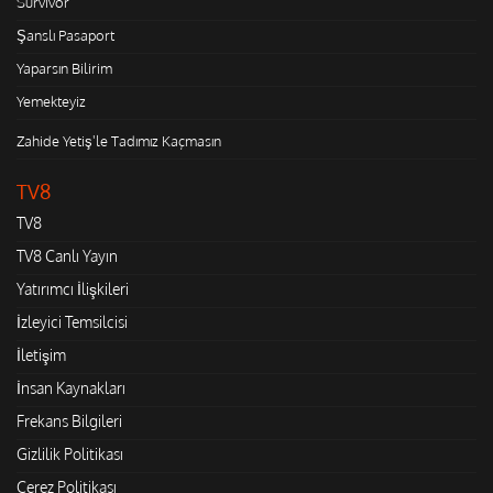
Survivor
Şanslı Pasaport
Yaparsın Bilirim
Yemekteyiz
Zahide Yetiş'le Tadımız Kaçmasın
TV8
TV8
TV8 Canlı Yayın
Yatırımcı İlişkileri
İzleyici Temsilcisi
İletişim
İnsan Kaynakları
Frekans Bilgileri
Gizlilik Politikası
Çerez Politikası