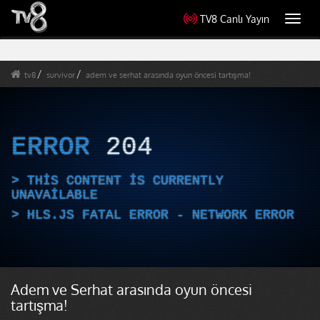
TV8 Canlı Yayın
Toggl
navig
tv8
survivor
adem ve serhat arasında oyun öncesi tartışma!
ERROR
204
THIS CONTENT IS CURRENTLY
UNAVAILABLE
HLS.JS FATAL ERROR - NETWORK ERROR
Adem ve Serhat arasında oyun öncesi
tartışma!