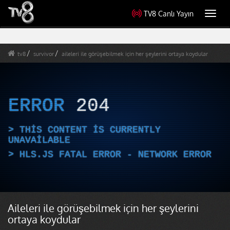
TV8 Canlı Yayın
Toggl
navig
tv8
survivor
aileleri ile görüşebilmek için her şeylerini ortaya koydular
ERROR
204
THIS CONTENT IS CURRENTLY
UNAVAILABLE
HLS.JS FATAL ERROR - NETWORK ERROR
Aileleri ile görüşebilmek için her şeylerini
ortaya koydular