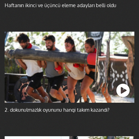
Haftanın ikinci ve üçüncü eleme adayları belli oldu
2. dokunulmazlık oyununu hangi takım kazandı?