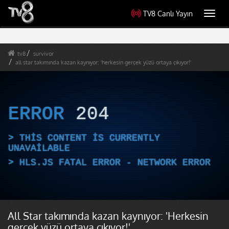
TV8 Canlı Yayın
Toggl
navig
tv8
survivor
all star takımında kazan kaynıyor: 'herkesin gerçek yüzü ortaya çıkıyor!'
ERROR
204
THIS CONTENT IS CURRENTLY
UNAVAILABLE
HLS.JS FATAL ERROR - NETWORK ERROR
All Star takımında kazan kaynıyor: 'Herkesin
gerçek yüzü ortaya çıkıyor!'