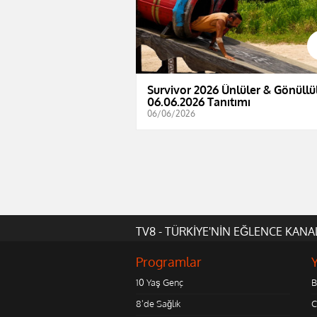
Survivor 2026 Ünlüler & Gönüllül
06.06.2026 Tanıtımı
06/06/2026
TV8 - TÜRKİYE'NİN EĞLENCE KANA
Programlar
10 Yaş Genç
B
8'de Sağlık
C