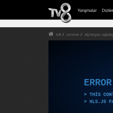
Yarışmalar
Dizile
tv8
survivor
alp kırşan, ogeda
ERRO
THIS CON
HLS.JS F