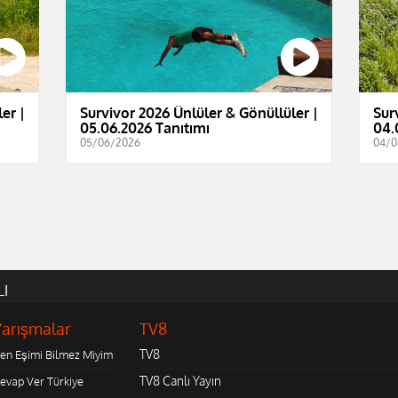
er |
Survivor 2026 Ünlüler & Gönüllüler |
Sur
05.06.2026 Tanıtımı
04.
05/06/2026
04/0
LI
Yarışmalar
TV8
TV8
en Eşimi Bilmez Miyim
TV8 Canlı Yayın
evap Ver Türkiye