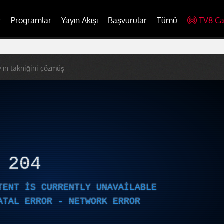
r
Programlar
Yayın Akışı
Başvurular
Tümü
TV8 Ca
y'ın takniğini çözmüş
R
204
TENT IS CURRENTLY UNAVAILABLE
ATAL ERROR - NETWORK ERROR