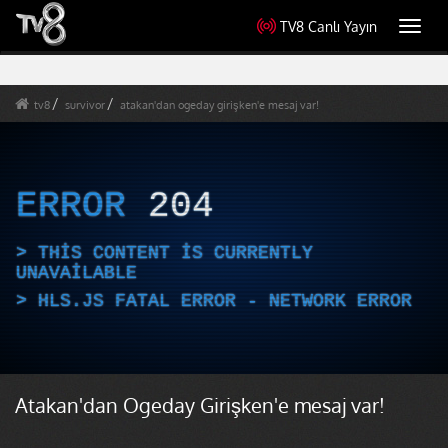
TV8 Canlı Yayın
Toggl
navig
tv8
survivor
atakan'dan ogeday girişken'e mesaj var!
ERROR
204
THIS CONTENT IS CURRENTLY
UNAVAILABLE
HLS.JS FATAL ERROR - NETWORK ERROR
Atakan'dan Ogeday Girişken'e mesaj var!