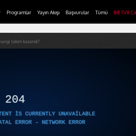
r
Programlar
Yayın Akışı
Başvurular
Tümü
TV8 Ca
hangi takım kazandı?
R
204
TENT IS CURRENTLY UNAVAILABLE
ATAL ERROR - NETWORK ERROR