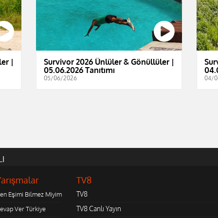
er |
Survivor 2026 Ünlüler & Gönüllüler |
Sur
05.06.2026 Tanıtımı
04.
05/06/2026
04/0
LI
Yarışmalar
TV8
TV8
en Eşimi Bilmez Miyim
TV8 Canlı Yayın
evap Ver Türkiye