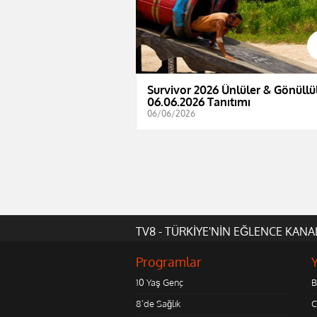
Survivor 2026 Ünlüler & Gönüllül
06.06.2026 Tanıtımı
06/06/2026
TV8 - TÜRKİYE'NİN EĞLENCE KANA
Programlar
10 Yaş Genç
B
8'de Sağlık
C