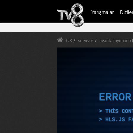
Yarışmalar
Dizile
tv8
survivor
avantaj oyununu 
ERRO
THIS CON
HLS.JS F