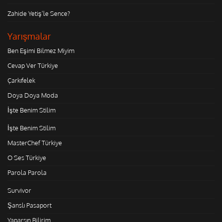
Zahide Yetiş'le Sence?
Yarışmalar
Ben Eşimi Bilmez Miyim
Cevap Ver Türkiye
Çarkıfelek
Doya Doya Moda
İşte Benim Stilim
İşte Benim Stilim
MasterChef Türkiye
O Ses Türkiye
Parola Parola
Survivor
Şanslı Pasaport
Yaparsın Bilirim