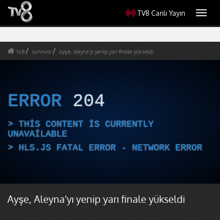
TV8 Canlı Yayın
Toggl
navig
tv8
survivor
ayşe, aleyna'yı yenip yarı finale yükseldi
ERROR
204
THIS CONTENT IS CURRENTLY
UNAVAILABLE
HLS.JS FATAL ERROR - NETWORK ERROR
Ayşe, Aleyna'yı yenip yarı finale yükseldi