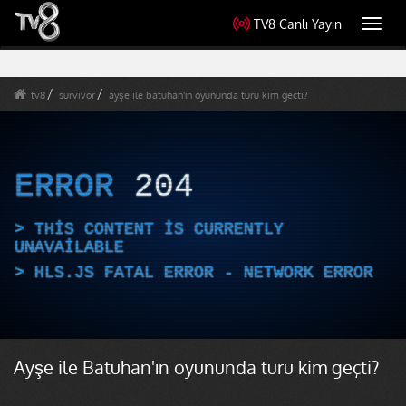
TV8 Canlı Yayın
Toggl
navig
tv8
survivor
ayşe ile batuhan'ın oyununda turu kim geçti?
ERROR
204
THIS CONTENT IS CURRENTLY
UNAVAILABLE
HLS.JS FATAL ERROR - NETWORK ERROR
Ayşe ile Batuhan'ın oyununda turu kim geçti?