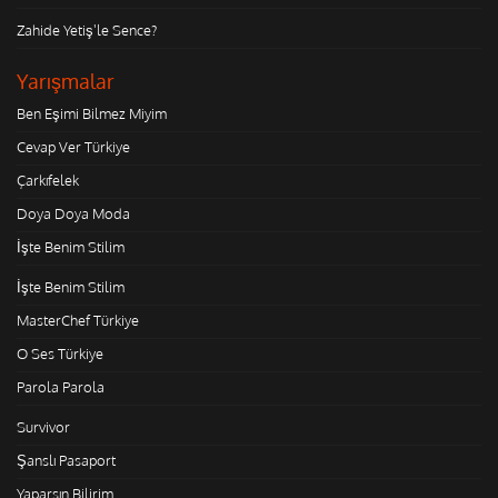
Zahide Yetiş'le Sence?
Yarışmalar
Ben Eşimi Bilmez Miyim
Cevap Ver Türkiye
Çarkıfelek
Doya Doya Moda
İşte Benim Stilim
İşte Benim Stilim
MasterChef Türkiye
O Ses Türkiye
Parola Parola
Survivor
Şanslı Pasaport
Yaparsın Bilirim