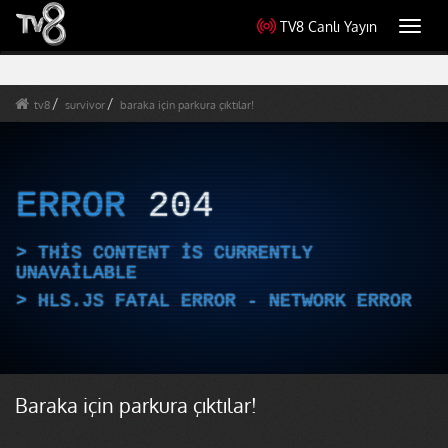
TV8 Canlı Yayın
Toggl
navig
tv8
survivor
baraka için parkura çıktılar!
ERROR
204
THIS CONTENT IS CURRENTLY
UNAVAILABLE
HLS.JS FATAL ERROR - NETWORK ERROR
Baraka için parkura çıktılar!