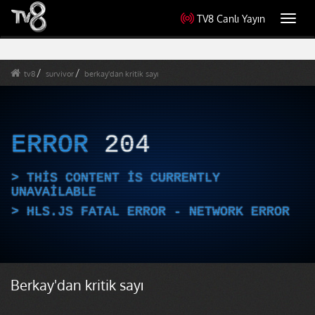
TV8 Canlı Yayın
Toggl
navig
tv8
survivor
berkay'dan kritik sayı
ERROR
204
THIS CONTENT IS CURRENTLY
UNAVAILABLE
HLS.JS FATAL ERROR - NETWORK ERROR
Berkay'dan kritik sayı