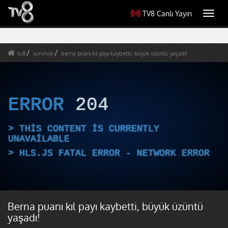
TV8 Canlı Yayın
Toggl
navig
tv8
survivor
berna puanı kıl payı kaybetti, büyük üzüntü yaşadı!
ERROR
204
THIS CONTENT IS CURRENTLY
UNAVAILABLE
HLS.JS FATAL ERROR - NETWORK ERROR
Berna puanı kıl payı kaybetti, büyük üzüntü
yaşadı!