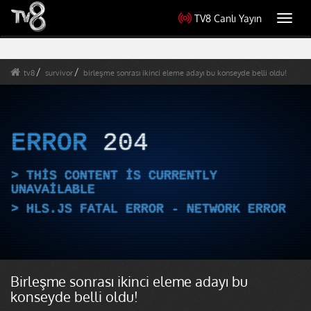
TV8 Canlı Yayın
Toggl
navig
tv8
survivor
birleşme sonrası ikinci eleme adayı bu konseyde belli oldu!
ERROR
204
THIS CONTENT IS CURRENTLY
UNAVAILABLE
HLS.JS FATAL ERROR - NETWORK ERROR
Birleşme sonrası ikinci eleme adayı bu
konseyde belli oldu!