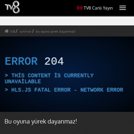
TV8 Canlı Yayın
Toggl
navig
tv8
survivor
bu oyuna yürek dayanmaz!
ERROR
204
THIS CONTENT IS CURRENTLY
UNAVAILABLE
HLS.JS FATAL ERROR - NETWORK ERROR
Bu oyuna yürek dayanmaz!