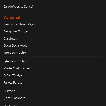
Zahide Yetiş'le Sence?
Yarışmalar
Ben Eşimi Bilmez Miyim
Cevap Ver Türkiye
Çarkıfelek
Doya Doya Moda
İşte Benim Stilim
İşte Benim Stilim
MasterChef Türkiye
O Ses Türkiye
Parola Parola
Survivor
Şanslı Pasaport
Yaparsın Bilirim