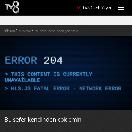
TV8 Canlı Yayın
Toggl
navig
tv8
survivor
bu sefer kendinden çok emin
ERROR
204
THIS CONTENT IS CURRENTLY
UNAVAILABLE
HLS.JS FATAL ERROR - NETWORK ERROR
Bu sefer kendinden çok emin