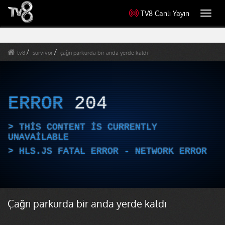
TV8 Canlı Yayın
Toggl
navig
tv8
survivor
çağrı parkurda bir anda yerde kaldı
ERROR
204
THIS CONTENT IS CURRENTLY
UNAVAILABLE
HLS.JS FATAL ERROR - NETWORK ERROR
Çağrı parkurda bir anda yerde kaldı