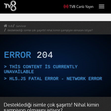
TV8 Canlı Yayın
Toggl
navig
tv8
survivor
desteklediği isimle çok şaşırttı! nihal kimin şampiyon olmasını istiyor?
ERROR
204
THIS CONTENT IS CURRENTLY
UNAVAILABLE
HLS.JS FATAL ERROR - NETWORK ERROR
Desteklediği isimle çok şaşırttı! Nihal kimin
şampiyon olmasını istiyor?