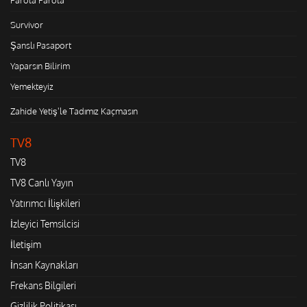
Survivor
Şanslı Pasaport
Yaparsın Bilirim
Yemekteyiz
Zahide Yetiş'le Tadımız Kaçmasın
TV8
TV8
TV8 Canlı Yayın
Yatırımcı İlişkileri
İzleyici Temsilcisi
İletişim
İnsan Kaynakları
Frekans Bilgileri
Gizlilik Politikası