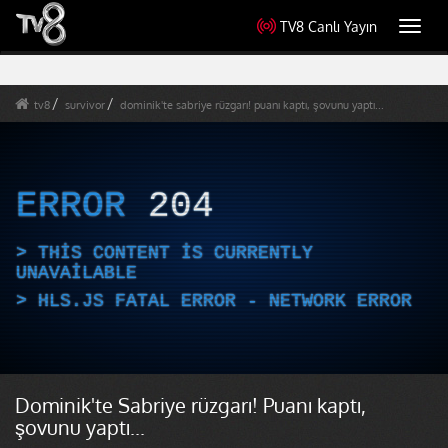
TV8 Canlı Yayın
Toggl
navig
tv8
survivor
dominik'te sabriye rüzgarı! puanı kaptı, şovunu yaptı...
ERROR
204
THIS CONTENT IS CURRENTLY
UNAVAILABLE
HLS.JS FATAL ERROR - NETWORK ERROR
Dominik'te Sabriye rüzgarı! Puanı kaptı,
şovunu yaptı...