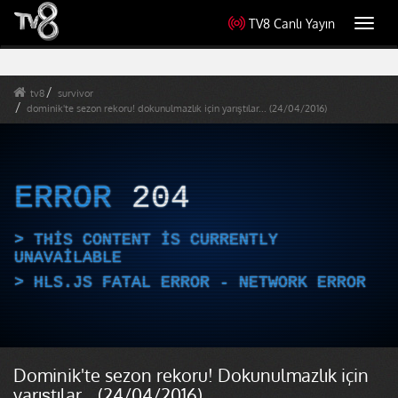
TV8 Canlı Yayın
Toggl
navig
tv8
survivor
dominik'te sezon rekoru! dokunulmazlık için yarıştılar... (24/04/2016)
ERROR
204
THIS CONTENT IS CURRENTLY
UNAVAILABLE
HLS.JS FATAL ERROR - NETWORK ERROR
Dominik'te sezon rekoru! Dokunulmazlık için
yarıştılar... (24/04/2016)