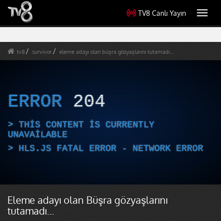
TV8 Canlı Yayın
Toggl
navig
tv8
survivor
eleme adayı olan büşra gözyaşlarını tutamadı...
ERROR
204
THIS CONTENT IS CURRENTLY
UNAVAILABLE
HLS.JS FATAL ERROR - NETWORK ERROR
Eleme adayı olan Büşra gözyaşlarını
tutamadı...