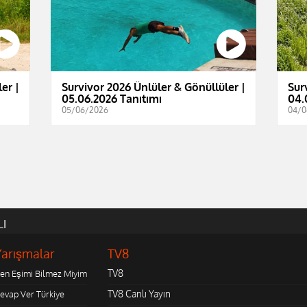
er |
Survivor 2026 Ünlüler & Gönüllüler |
Sur
05.06.2026 Tanıtımı
04.
05/06/2026
04/0
LI
Yarışmalar
TV8
TV8
en Eşimi Bilmez Miyim
TV8 Canlı Yayın
evap Ver Türkiye