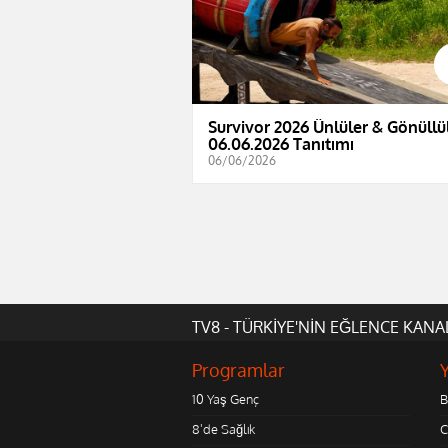
Survivor 2026 Ünlüler & Gönüllül
06.06.2026 Tanıtımı
06/06/2026
TV8 - TÜRKİYE'NİN EĞLENCE KANA
Programlar
10 Yaş Genç
B
8'de Sağlık
C