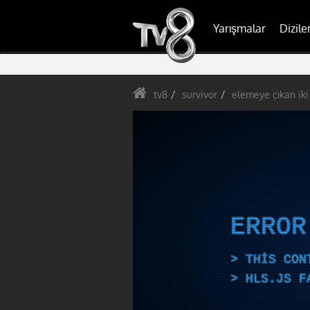
Yarışmalar
Dizile
tv8
survivor
elemeye çıkan iki
ERRO
THIS CON
HLS.JS F