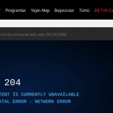
r
Programlar
Yayın Akışı
Başvurular
Tümü
TV8 Ca
 isim bu konseyde belli oldu (03/04/2016)
R
204
TENT IS CURRENTLY UNAVAILABLE
ATAL ERROR - NETWORK ERROR