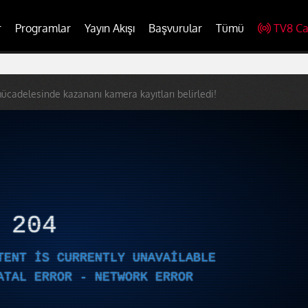
r
Programlar
Yayın Akışı
Başvurular
Tümü
TV8 Ca
mücadelesinde kazananı kamera kayıtları belirledi!
R
204
TENT IS CURRENTLY UNAVAILABLE
ATAL ERROR - NETWORK ERROR