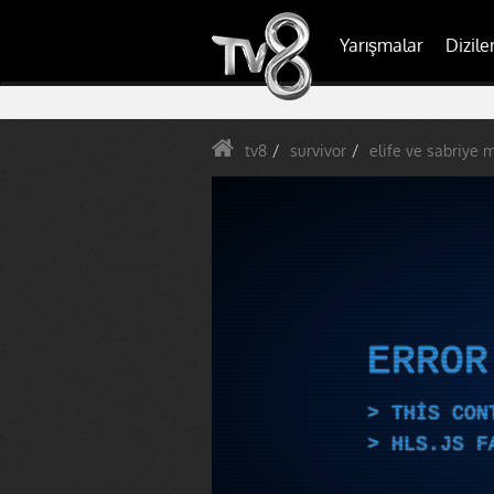
Yarışmalar
Dizile
tv8
survivor
elife ve sabriye 
ERRO
THIS CON
HLS.JS F