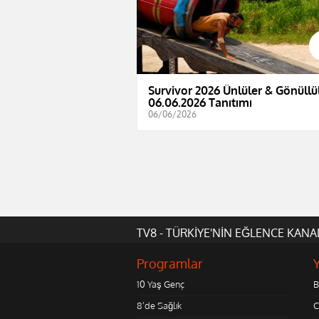
Survivor 2026 Ünlüler & Gönüllül
06.06.2026 Tanıtımı
06/06/2026
TV8 - TÜRKİYE'NİN EĞLENCE KANA
Programlar
10 Yaş Genç
B
8'de Sağlık
C