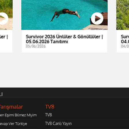
er |
Survivor 2026 Ünlüler & Gönüllüler |
Sur
05.06.2026 Tanıtımı
04.
05/06/2026
04/0
LI
Yarışmalar
TV8
TV8
en Eşimi Bilmez Miyim
TV8 Canlı Yayın
evap Ver Türkiye