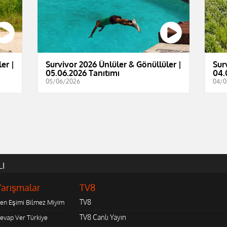
er |
Survivor 2026 Ünlüler & Gönüllüler |
Sur
05.06.2026 Tanıtımı
04.
05/06/2026
04/0
LI
Yarışmalar
TV8
TV8
en Eşimi Bilmez Miyim
TV8 Canlı Yayın
evap Ver Türkiye