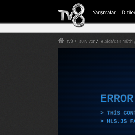
Yarışmalar
Dizile
tv8
survivor
elpida'dan müthiş
ERRO
THIS CON
HLS.JS F