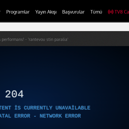
r
Programlar
Yayın Akışı
Başvurular
Tümü
TV8 Ca
 performans! - 'rantevou stin paralia'
R
204
TENT IS CURRENTLY UNAVAILABLE
ATAL ERROR - NETWORK ERROR