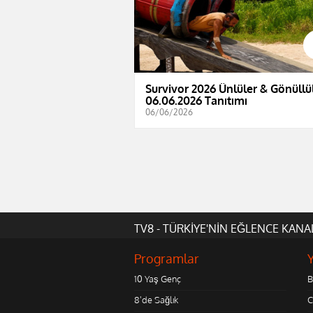
Survivor 2026 Ünlüler & Gönüllül
06.06.2026 Tanıtımı
06/06/2026
TV8 - TÜRKİYE'NİN EĞLENCE KANA
Programlar
10 Yaş Genç
B
8'de Sağlık
C