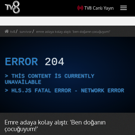
TV8 Canlı Yayın
Toggl
navig
tv8
survivor
emre adaya kolay alıştı: 'ben doğanın çocuğuyum!'
ERROR
204
THIS CONTENT IS CURRENTLY
UNAVAILABLE
HLS.JS FATAL ERROR - NETWORK ERROR
Emre adaya kolay alıştı: 'Ben doğanın
çocuğuyum!'