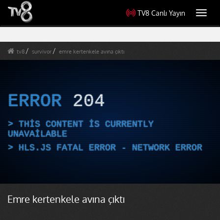
TV8 Canlı Yayın
Toggl
navig
tv8
survivor
emre kertenkele avına çıktı
ERROR
204
THIS CONTENT IS CURRENTLY
UNAVAILABLE
HLS.JS FATAL ERROR - NETWORK ERROR
Emre kertenkele avına çıktı