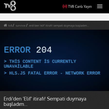
TV8 Canlı Yayın
Toggl
navig
tv8
survivor
erdi'den 'elif' itirafı! sempati duymaya başladım...
ERROR
204
THIS CONTENT IS CURRENTLY
UNAVAILABLE
HLS.JS FATAL ERROR - NETWORK ERROR
Erdi'den 'Elif' itirafı! Sempati duymaya
başladım...