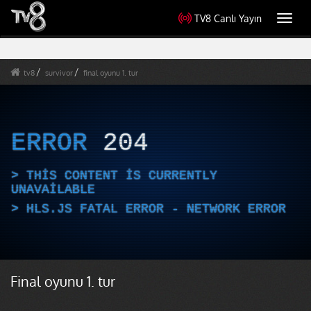
TV8 Canlı Yayın
Toggl
navig
tv8
survivor
final oyunu 1. tur
ERROR
204
THIS CONTENT IS CURRENTLY
UNAVAILABLE
HLS.JS FATAL ERROR - NETWORK ERROR
Final oyunu 1. tur