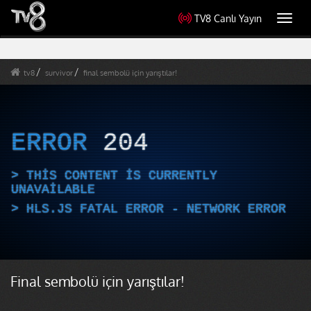
TV8 Canlı Yayın
Toggl
navig
tv8
survivor
final sembolü için yarıştılar!
ERROR
204
THIS CONTENT IS CURRENTLY
UNAVAILABLE
HLS.JS FATAL ERROR - NETWORK ERROR
Final sembolü için yarıştılar!