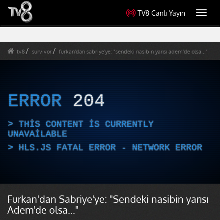
TV8 Canlı Yayın
Toggl
navig
tv8
survivor
furkan'dan sabriye'ye: "sendeki nasibin yarısı adem'de olsa..."
ERROR
204
THIS CONTENT IS CURRENTLY
UNAVAILABLE
HLS.JS FATAL ERROR - NETWORK ERROR
Furkan'dan Sabriye'ye: "Sendeki nasibin yarısı
Adem'de olsa..."