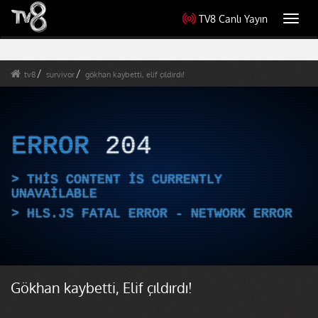
TV8 Canlı Yayın
Toggl
navig
tv8
survivor
gökhan kaybetti, elif çıldırdı!
ERROR
204
THIS CONTENT IS CURRENTLY
UNAVAILABLE
HLS.JS FATAL ERROR - NETWORK ERROR
Gökhan kaybetti, Elif çıldırdı!