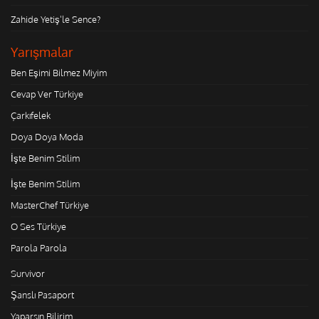
Zahide Yetiş'le Sence?
Yarışmalar
Ben Eşimi Bilmez Miyim
Cevap Ver Türkiye
Çarkıfelek
Doya Doya Moda
İşte Benim Stilim
İşte Benim Stilim
MasterChef Türkiye
O Ses Türkiye
Parola Parola
Survivor
Şanslı Pasaport
Yaparsın Bilirim