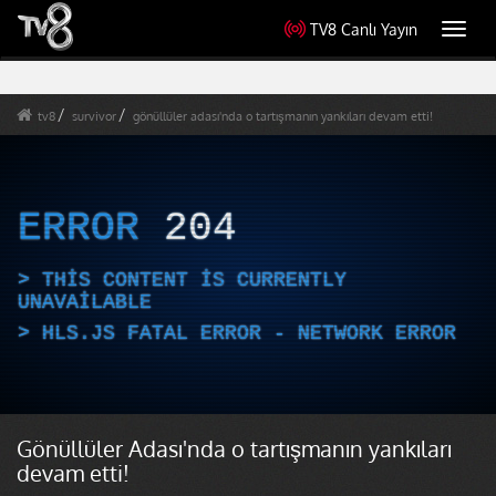
TV8 Canlı Yayın
Toggl
navig
tv8
survivor
gönüllüler adası'nda o tartışmanın yankıları devam etti!
ERROR
204
THIS CONTENT IS CURRENTLY
UNAVAILABLE
HLS.JS FATAL ERROR - NETWORK ERROR
Gönüllüler Adası'nda o tartışmanın yankıları
devam etti!