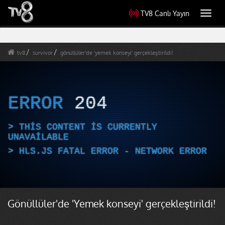
TV8 Canlı Yayın
Toggl
navig
tv8
survivor
gönüllüler'de 'yemek konseyi' gerçekleştirildi!
ERROR
204
THIS CONTENT IS CURRENTLY
UNAVAILABLE
HLS.JS FATAL ERROR - NETWORK ERROR
Gönüllüler'de 'Yemek konseyi' gerçekleştirildi!