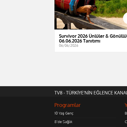
Survivor 2026 Ünlüler & Gönüllül
06.06.2026 Tanıtımı
06/06/2026
TV8 - TÜRKİYE'NİN EĞLENCE KANA
Programlar
10 Yaş Genç
B
8'de Sağlık
C