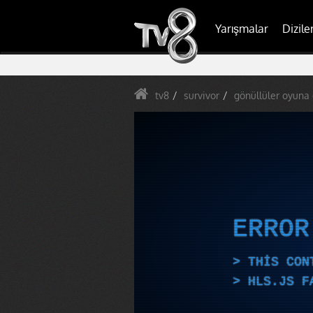
Yarışmalar
Dizile
tv8
survivor
gönüllüler oyuna 
ERRO
THIS CON
HLS.JS F