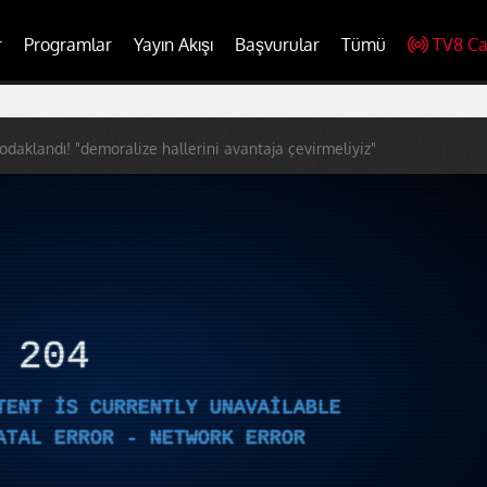
r
Programlar
Yayın Akışı
Başvurular
Tümü
TV8 Ca
odaklandı! "demoralize hallerini avantaja çevirmeliyiz"
R
204
TENT IS CURRENTLY UNAVAILABLE
ATAL ERROR - NETWORK ERROR