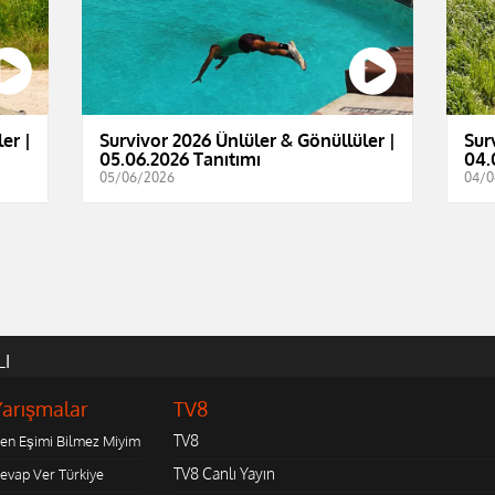
er |
Survivor 2026 Ünlüler & Gönüllüler |
Sur
05.06.2026 Tanıtımı
04.
05/06/2026
04/0
LI
Yarışmalar
TV8
TV8
en Eşimi Bilmez Miyim
TV8 Canlı Yayın
evap Ver Türkiye