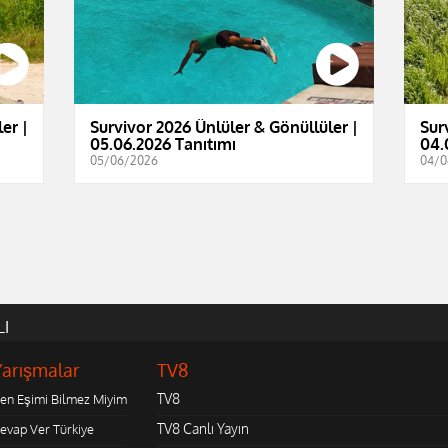
er |
Survivor 2026 Ünlüler & Gönüllüler |
Sur
05.06.2026 Tanıtımı
04.
05/06/2026
04/0
LI
Yarışmalar
TV8
TV8
en Eşimi Bilmez Miyim
TV8 Canlı Yayın
evap Ver Türkiye