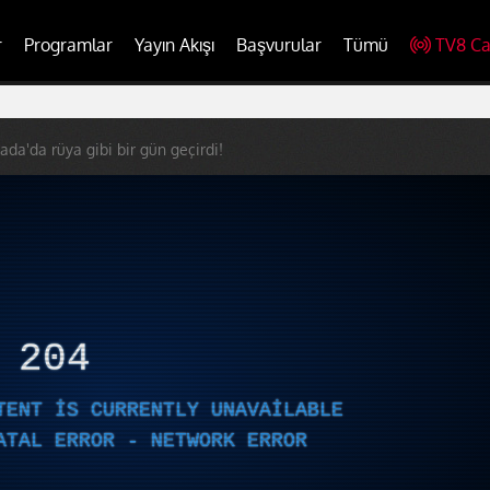
r
Programlar
Yayın Akışı
Başvurular
Tümü
TV8 Ca
da'da rüya gibi bir gün geçirdi!
R
204
TENT IS CURRENTLY UNAVAILABLE
ATAL ERROR - NETWORK ERROR