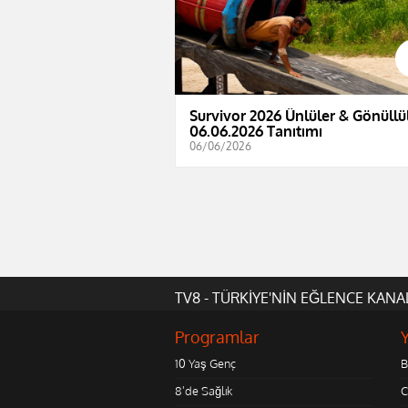
Survivor 2026 Ünlüler & Gönüllül
06.06.2026 Tanıtımı
06/06/2026
TV8 - TÜRKİYE'NİN EĞLENCE KANA
Programlar
10 Yaş Genç
B
8'de Sağlık
C