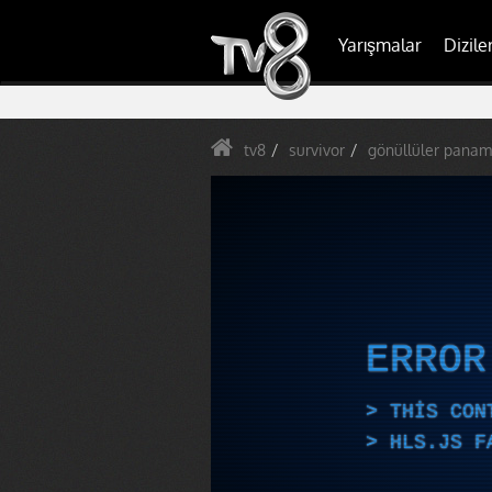
Yarışmalar
Dizile
tv8
survivor
gönüllüler panama
ERRO
THIS CON
HLS.JS F