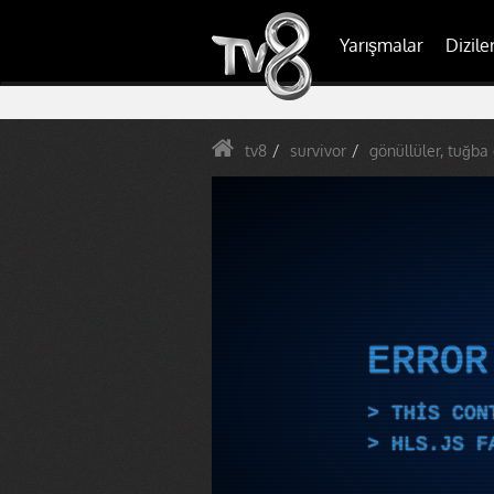
Yarışmalar
Dizile
tv8
survivor
gönüllüler, tuğba
ERRO
THIS CON
HLS.JS F