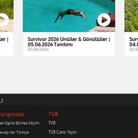
er |
Survivor 2026 Ünlüler & Gönüllüler |
Sur
05.06.2026 Tanıtımı
04.
05/06/2026
04/0
LI
Yarışmalar
TV8
TV8
en Eşimi Bilmez Miyim
TV8 Canlı Yayın
evap Ver Türkiye