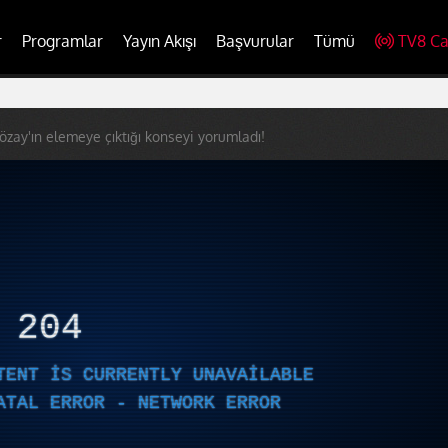
r
Programlar
Yayın Akışı
Başvurular
Tümü
TV8 Ca
 özay'ın elemeye çıktığı konseyi yorumladı!
R
204
TENT IS CURRENTLY UNAVAILABLE
ATAL ERROR - NETWORK ERROR