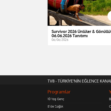
Survivor 2026 Ünlüler & Gönüllül
06.06.2026 Tanıtımı
06/06/2026
TV8 - TÜRKİYE'NİN EĞLENCE KANA
Programlar
10 Yaş Genç
B
8'de Sağlık
C