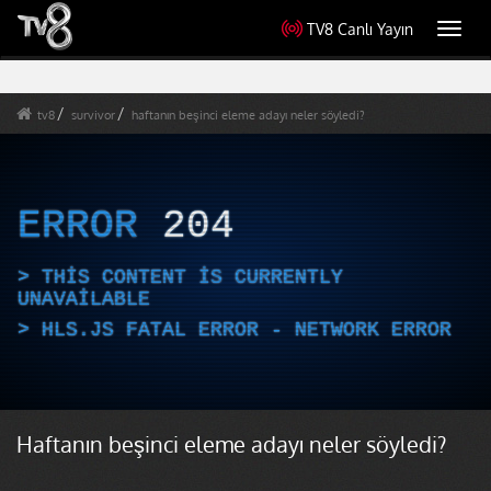
TV8 Canlı Yayın
Toggl
navig
tv8
survivor
haftanın beşinci eleme adayı neler söyledi?
ERROR
204
THIS CONTENT IS CURRENTLY
UNAVAILABLE
HLS.JS FATAL ERROR - NETWORK ERROR
Haftanın beşinci eleme adayı neler söyledi?