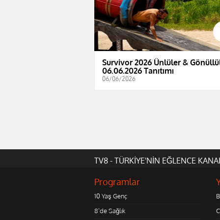
Survivor 2026 Ünlüler & Gönüllül
06.06.2026 Tanıtımı
06/06/2026
TV8 - TÜRKİYE'NİN EĞLENCE KANA
Programlar
10 Yaş Genç
B
8'de Sağlık
C