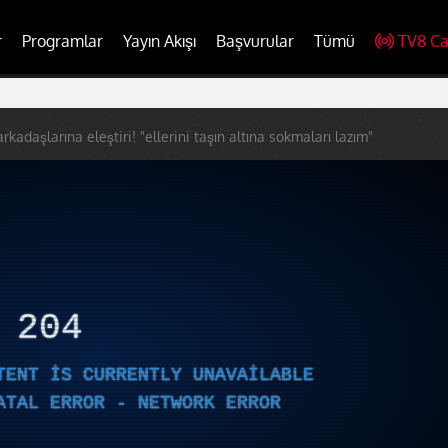
r
Programlar
Yayın Akışı
Başvurular
Tümü
TV8 Ca
kadaşlarına eleştiri! "ellerini taşın altına sokmaları lazım"
R
204
TENT IS CURRENTLY UNAVAILABLE
ATAL ERROR - NETWORK ERROR