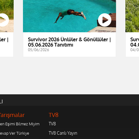
er |
Survivor 2026 Ünlüler & Gönüllüler |
Sur
05.06.2026 Tanıtımı
04.
05/06/2026
04/0
LI
Yarışmalar
TV8
TV8
en Eşimi Bilmez Miyim
TV8 Canlı Yayın
evap Ver Türkiye