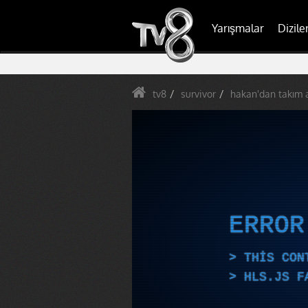
Yarışmalar
Dizile
tv8
survivor
hakan'dan takım ar
ERRO
THIS CON
HLS.JS F