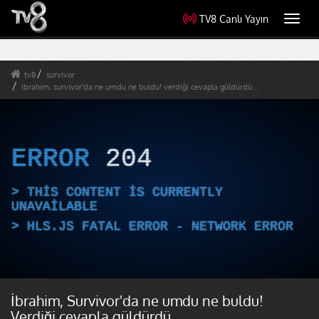
TV8 Canlı Yayın
Toggl
navig
tv8
survivor
ibrahim, survivor'da ne umdu ne buldu! verdiği cevapla güldürdü...
ERROR
204
THIS CONTENT IS CURRENTLY
UNAVAILABLE
HLS.JS FATAL ERROR - NETWORK ERROR
İbrahim, Survivor'da ne umdu ne buldu!
Verdiği cevapla güldürdü...